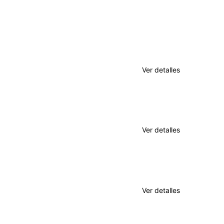
Nuestros servicios
Poderes Notariales
Ver detalles
Diligencias de Fe Pública
Ver detalles
Protocolizaciones
Ver detalles