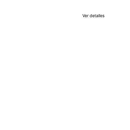
Testamentos
Ver detalles
La certeza y seguridad jurídica surgen de la
formalización de los acto
s.